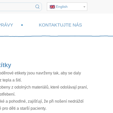
English
PRÁVY
KONTAKTUJTE NÁS
títky
oděrové etikety jsou navrženy tak, aby se daly
tepla a šití.
robeny z odolných materiálů, které odolávají praní,
třebení.
é a pohodlné, zajišťují, že při nošení nedráždí
pro děti a starší pacienty.