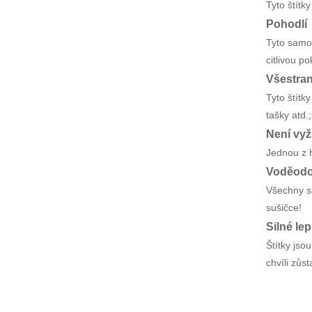
Tyto štítk
Pohodlí
Tyto samol
citlivou p
Všestra
Tyto štítky
tašky atd.
Není vyž
Jednou z h
Voděodo
Všechny sa
sušičce!
Silné lep
Štítky jso
chvíli zůst