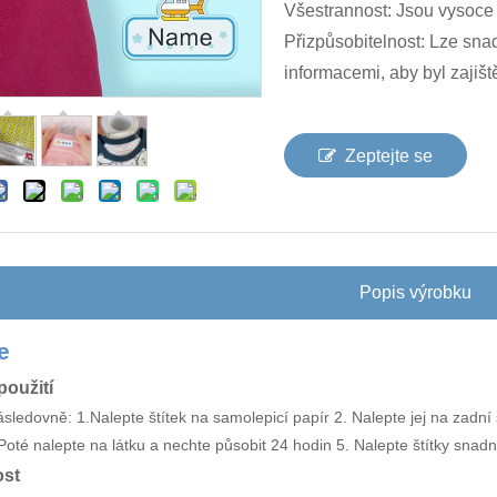
Všestrannost: Jsou vysoce 
Přizpůsobitelnost: Lze sna
informacemi, aby byl zajiš
Zeptejte se
Popis výrobku
e
oužití
ásledovně: 1.Nalepte štítek na samolepicí papír 2. Nalepte jej na zadní 
 Poté nalepte na látku a nechte působit 24 hodin 5. Nalepte štítky snadn
ost