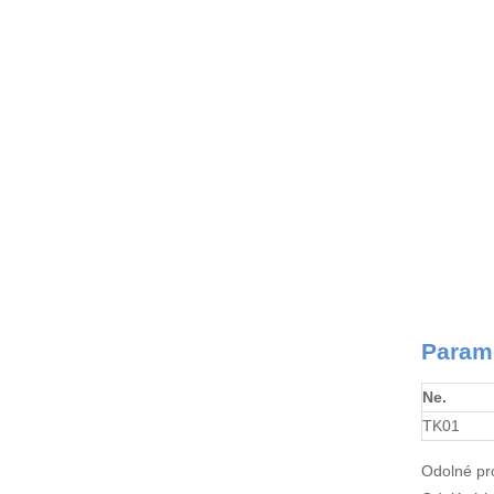
Param
Ne.
TK01
Odolné pro