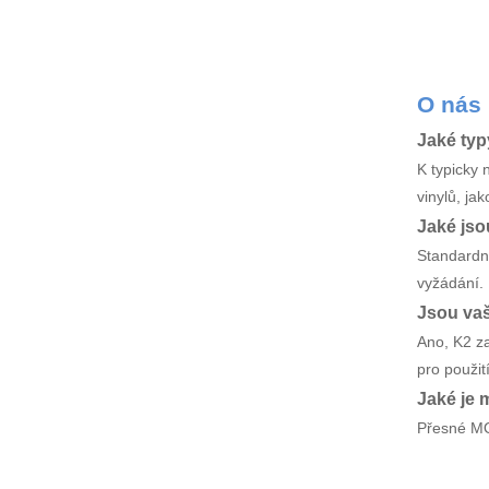
O nás
Jaké typ
K typicky 
vinylů, jak
Jaké jso
Standardní
vyžádání.
Jsou va
Ano, K2 za
pro použit
Jaké je 
Přesné MOQ