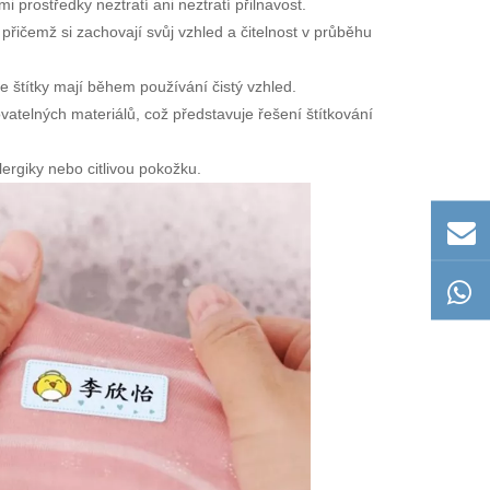
prostředky neztratí ani neztratí přilnavost.
 přičemž si zachovají svůj vzhled a čitelnost v průběhu
že štítky mají během používání čistý vzhled.
vatelných materiálů, což představuje řešení štítkování
ergiky nebo citlivou pokožku.