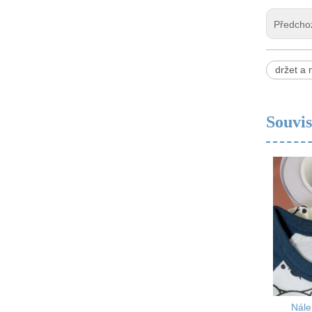
Předcho
držet a n
Souvis
Oděv nálepky štítky
Nále