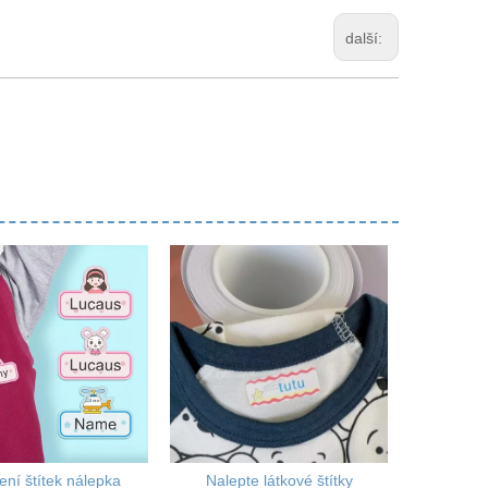
další:
ení štítek nálepka
Nalepte látkové štítky
štítk