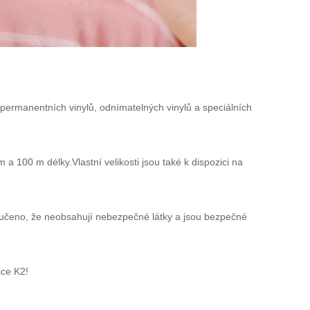
ů, permanentních vinylů, odnímatelných vinylů a speciálních
 a 100 m délky.Vlastní velikosti jsou také k dispozici na
aručeno, že neobsahují nebezpečné látky a jsou bezpečné
jce K2!