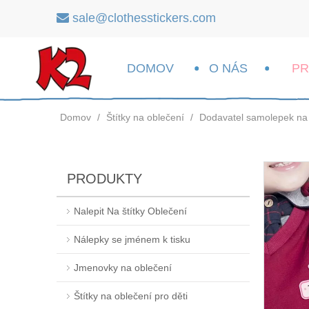
sale@clothesstickers.com

DOMOV
O NÁS
P
Domov
/
Štítky na oblečení
/
Dodavatel samolepek na
PRODUKTY
Nalepit Na štítky Oblečení
Nálepky se jménem k tisku
Jmenovky na oblečení
Štítky na oblečení pro děti