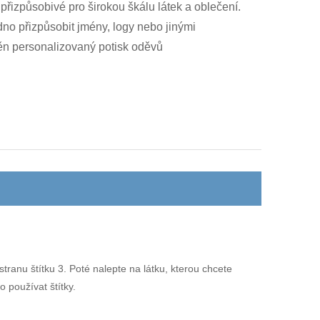
přizpůsobivé pro širokou škálu látek a oblečení.
dno přizpůsobit jmény, logy nebo jinými
těn personalizovaný potisk oděvů
stranu štítku 3. Poté nalepte na látku, kterou chcete
o používat štítky.