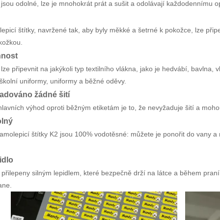
y jsou odolné, lze je mnohokrát prát a sušit a odolávají každodennímu o
epicí štítky, navržené tak, aby byly měkké a šetrné k pokožce, lze přip
okožkou.
nnost
 lze připevnit na jakýkoli typ textilního vlákna, jako je hedvábí, bavlna, 
;školní uniformy, uniformy a běžné oděvy.
adováno žádné šití
lavních výhod oproti běžným etiketám je to, že nevyžaduje šití a mohou
lný
molepicí štítky K2 jsou 100% vodotěsné: můžete je ponořit do vany a n
idlo
u přilepeny silným lepidlem, které bezpečně drží na látce a během pra
ane.