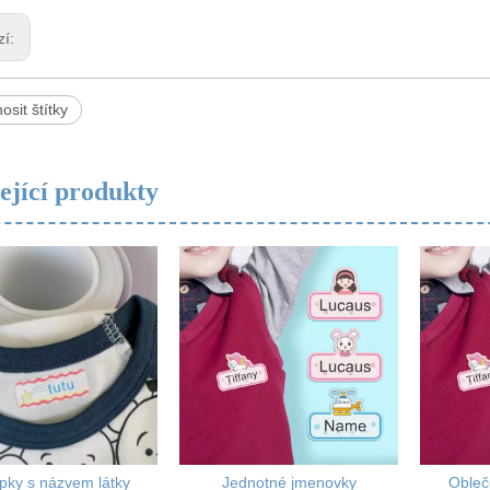
zí:
osit štítky
ející produkty
pky s názvem látky
Jednotné jmenovky
Obleč