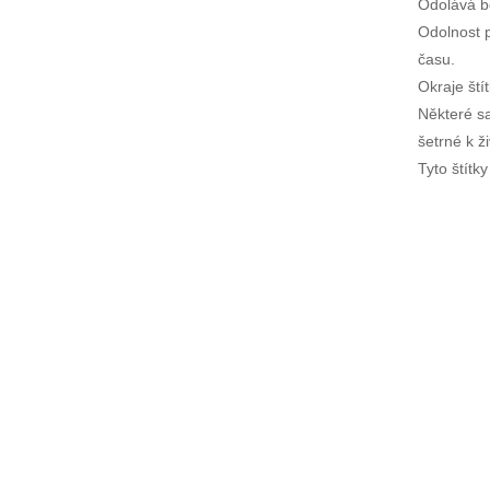
Odolává bě
Odolnost p
času.
Okraje ští
Některé sa
šetrné k ž
Tyto štítk