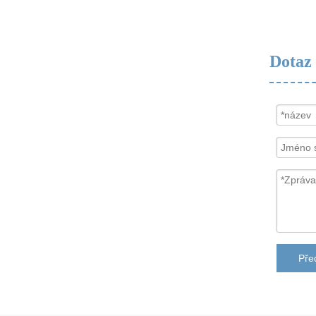
Dotaz
Před