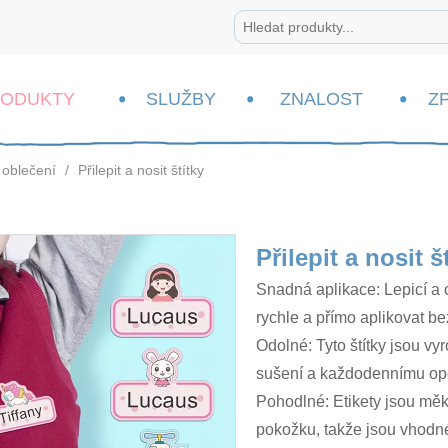
RODUKTY
SLUŽBY
ZNALOST
Z
 oblečení
/
Přilepit a nosit štítky
Přilepit a nosit š
Snadná aplikace: Lepicí a 
rychle a přímo aplikovat bez 
Odolné: Tyto štítky jsou vy
sušení a každodennímu opo
Pohodlné: Etikety jsou měkk
pokožku, takže jsou vhodné 