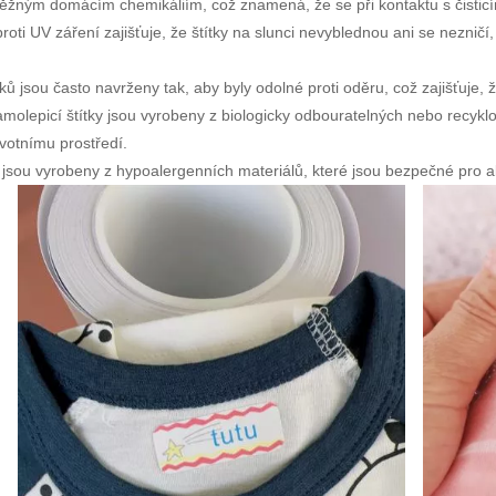
žným domácím chemikáliím, což znamená, že se při kontaktu s čisticími 
roti UV záření zajišťuje, že štítky na slunci nevyblednou ani se nezničí,
tků jsou často navrženy tak, aby byly odolné proti oděru, což zajišťuje, 
molepicí štítky jsou vyrobeny z biologicky odbouratelných nebo recyklo
ivotnímu prostředí.
y jsou vyrobeny z hypoalergenních materiálů, které jsou bezpečné pro al