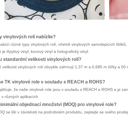
y vinylových rolí nabízíte?
nabízí různé typy vinylových rolí, včetně vinylových samolepicích štítk
o je třpytivý vinyl, kovový vinyl a holografický vinyl.
u standardní velikosti vinylových rolí?
 velikosti vinylových rolí obvykle zahrnují 1,37 m a 0,685 m šířky a 50 m
še TK vinylové role v souladu s REACH a ROHS?
jišťuje, že naše vinylové role jsou v souladu s REACH a ROHS a je z
í v různých aplikacích.
minimální objednací množství (MOQ) pro vinylové role?
 se liší v závislosti na podrobném produktu, zeptejte se svého prode