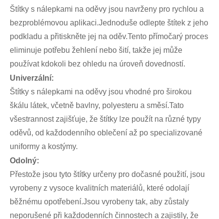
Štítky s nálepkami na oděvy jsou navrženy pro rychlou a
bezproblémovou aplikaci.Jednoduše odlepte štítek z jeho
podkladu a přitiskněte jej na oděv.Tento přímočarý proces
eliminuje potřebu žehlení nebo šití, takže jej může
používat kdokoli bez ohledu na úroveň dovedností.
Univerzální:
Štítky s nálepkami na oděvy jsou vhodné pro širokou
škálu látek, včetně bavlny, polyesteru a směsí.Tato
všestrannost zajišťuje, že štítky lze použít na různé typy
oděvů, od každodenního oblečení až po specializované
uniformy a kostýmy.
Odolný:
Přestože jsou tyto štítky určeny pro dočasné použití, jsou
vyrobeny z vysoce kvalitních materiálů, které odolají
běžnému opotřebení.Jsou vyrobeny tak, aby zůstaly
neporušené při každodenních činnostech a zajistily, že