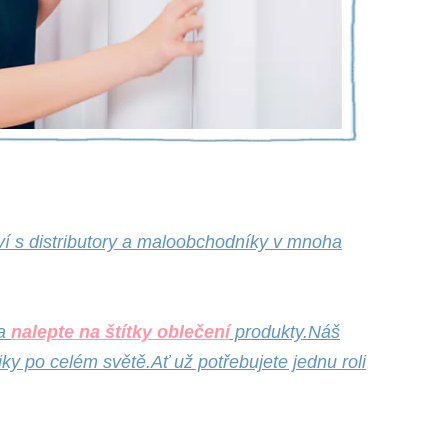
ví s distributory a maloobchodníky v mnoha
na
nalepte na štítky oblečení
produkty.Náš
y po celém světě.Ať už potřebujete jednu roli