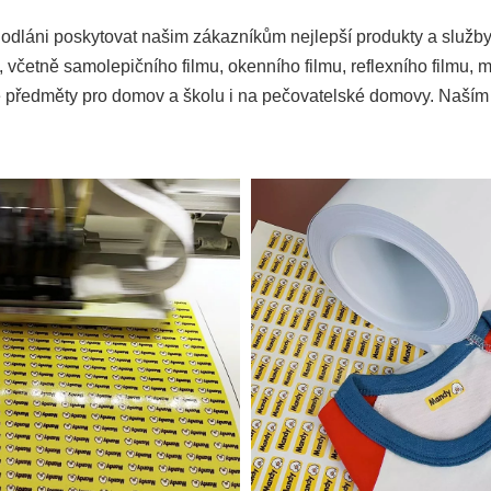
dhodláni poskytovat našim zákazníkům nejlepší produkty a služb
y, včetně samolepičního filmu, okenního filmu, reflexního filmu, 
é předměty pro domov a školu i na pečovatelské domovy. Naším p