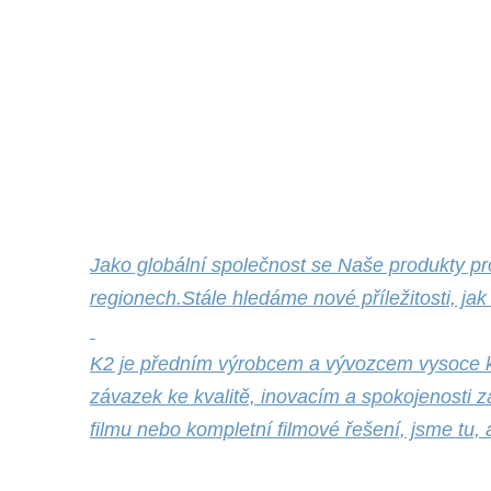
Jako globální společnost se Naše produkty pr
regionech.Stále hledáme nové příležitosti, ja
K2 je předním výrobcem a vývozcem vysoce kv
závazek ke kvalitě, inovacím a spokojenosti 
filmu nebo kompletní filmové řešení, jsme tu