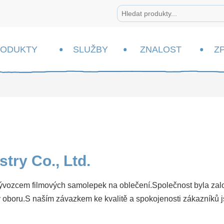
RODUKTY
SLUŽBY
ZNALOST
Z
try Co., Ltd.
 vývozcem filmových samolepek na oblečení.Společnost byla zalo
 oboru.S naším závazkem ke kvalitě a spokojenosti zákazníků j