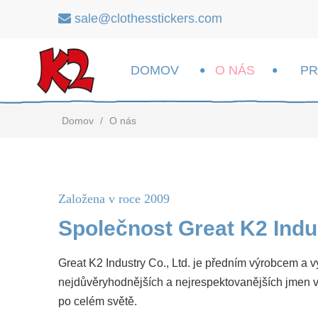
sale@clothesstickers.com

DOMOV
O NÁS
P
Domov
/
O nás
Založena v roce 2009
Společnost Great K2 Indus
Great K2 Industry Co., Ltd. je předním výrobcem a
nejdůvěryhodnějších a nejrespektovanějších jmen v
po celém světě.