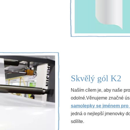
Skvělý gól K2
Naším cílem je, aby naše prod
odolné.Věnujeme značné úsilí
samolepky se jménem pro 
jedná o nejlepší jmenovky d
sdílíte.