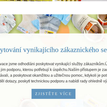
tování vynikajícího zákaznického servisu
vace jsme odhodláni poskytovat vynikající služby zákazníkům.
i jim podporu, kterou potřebují k úspěchu.Naším přístupem je za
vali, a poskytovat okamžitou a užitečnou pomoc, kdykoli je pot
ěl dotazy, poskytl technickou podporu a nabídl rady ohledně vý
ZJISTĚTE VÍCE