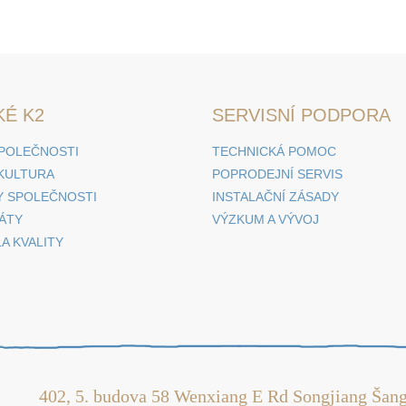
KÉ K2
SERVISNÍ PODPORA
SPOLEČNOSTI
TECHNICKÁ POMOC
 KULTURA
POPRODEJNÍ SERVIS
 SPOLEČNOSTI
INSTALAČNÍ ZÁSADY
KÁTY
VÝZKUM A VÝVOJ
A KVALITY
402, 5. budova 58 Wenxiang E Rd Songjiang Šang