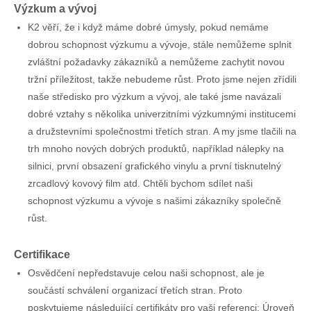
Výzkum a vývoj
K2 věří, že i když máme dobré úmysly, pokud nemáme
dobrou schopnost výzkumu a vývoje, stále nemůžeme splnit
zvláštní požadavky zákazníků a nemůžeme zachytit novou
tržní příležitost, takže nebudeme růst. Proto jsme nejen zřídili
naše středisko pro výzkum a vývoj, ale také jsme navázali
dobré vztahy s několika univerzitními výzkumnými institucemi
a družstevními společnostmi třetích stran. A my jsme tlačili na
trh mnoho nových dobrých produktů, například nálepky na
silnici, první obsazení grafického vinylu a první tisknutelný
zrcadlový kovový film atd. Chtěli bychom sdílet naši
schopnost výzkumu a vývoje s našimi zákazníky společně
růst.
Certifikace
Osvědčení nepředstavuje celou naši schopnost, ale je
součástí schválení organizací třetích stran. Proto
poskytujeme následující certifikáty pro vaši referenci: Úroveň