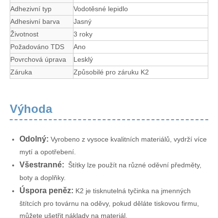
Adhezivní typ
Vodotěsné lepidlo
Adhesivní barva
Jasný
Životnost
3 roky
Požadováno TDS
Ano
Povrchová úprava
Lesklý
Záruka
Způsobilé pro záruku K2
Výhoda
Odolný:
Vyrobeno z vysoce kvalitních materiálů, vydrží více
mytí a opotřebení.
Všestranné:
Štítky lze použít na různé oděvní předměty,
boty a doplňky.
Úspora peněz:
K2 je tisknutelná tyčinka na jmenných
štítcích pro továrnu na oděvy, pokud děláte tiskovou firmu,
můžete ušetřit náklady na materiál.