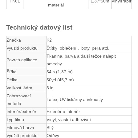
TK01
1,37*50m
Vinyl
Papír
materiál
Technický datový list
Značka
K2
Využití produktu
Štítky oblečení , boty, pera atd.
Tkanina, barva a další těžce nalepit
Povrch aplikace
povrchy
Šířka
54in (1,37 m)
Délka
50yd (45,7 m)
Velikost jádra
3 in
Zobrazovací
Latex, UV tiskárny a inkousty
metoda
Interiér/exteriér
Exteriér a interiér
Typ filmu
Vinyl, vlastní adhezivní
Filmová barva
Bílý
Využití produktu
Oděvy