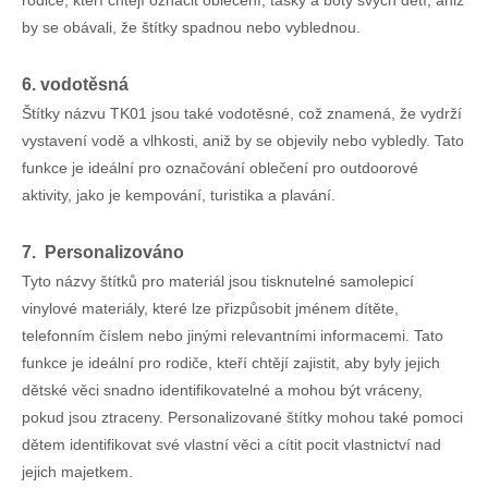
rodiče, kteří chtějí označit oblečení, tašky a boty svých dětí, aniž
by se obávali, že štítky spadnou nebo vyblednou.
6. vodotěsná
Štítky názvu TK01 jsou také vodotěsné, což znamená, že vydrží
vystavení vodě a vlhkosti, aniž by se objevily nebo vybledly. Tato
funkce je ideální pro označování oblečení pro outdoorové
aktivity, jako je kempování, turistika a plavání.
7. Personalizováno
Tyto názvy štítků pro materiál jsou tisknutelné samolepicí
vinylové materiály, které lze přizpůsobit jménem dítěte,
telefonním číslem nebo jinými relevantními informacemi. Tato
funkce je ideální pro rodiče, kteří chtějí zajistit, aby byly jejich
dětské věci snadno identifikovatelné a mohou být vráceny,
pokud jsou ztraceny. Personalizované štítky mohou také pomoci
dětem identifikovat své vlastní věci a cítit pocit vlastnictví nad
jejich majetkem.