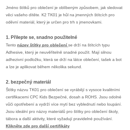
Jméno štítků pro oblečení je oblíbeným způsobem, jak sledovat
věci vašeho dítěte. K2 TK01 je hůl na jmenných štítcích pro
oděvní materiál, který je určen pro trh s jmenovkami.
1. Přilepte se, snadno použitelné
Tento
název štítky pro oblečení
se drží na štítcích typu
Adhesive, který je neuvěřitelně snadné použít. Mají silnou
adhezivní podložku, která se drží na látce oblečení, tašek a bot
a lze je aplikovat během několika sekund.
2. bezpečný materiál
Štítky názvu TK01 pro oblečení se vyrábějí s vysoce kvalitními
certifikacemi CPC Kids Bezpečné, dosah a ROHS. Jsou odolné
vůči opotřebení a vydrží více mytí bez vyblednutí nebo loupání.
Jsou ideální pro názvy materiálů pro štítky pro oblečení školy,
tábora a další aktivity, které vyžadují pravidelné používání.
Klikněte zde pro další certifikáty