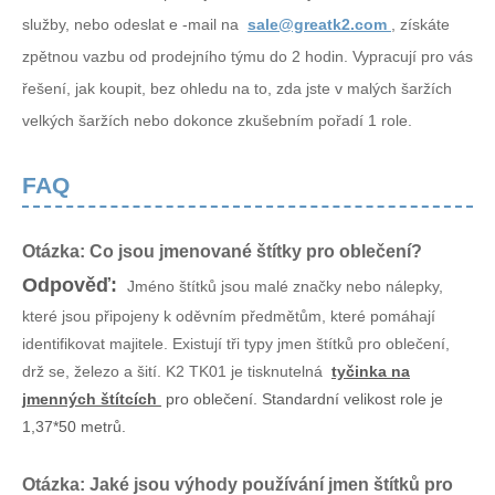
služby, nebo odeslat e -mail na
sale@greatk2.com
, získáte
zpětnou vazbu od prodejního týmu do 2 hodin. Vypracují pro vás
řešení, jak koupit, bez ohledu na to, zda jste v malých šaržích
velkých šaržích nebo dokonce zkušebním pořadí 1 role.
FAQ
Otázka: Co jsou jmenované štítky pro oblečení?
Odpověď:
Jméno štítků jsou malé značky nebo nálepky,
které jsou připojeny k oděvním předmětům, které pomáhají
identifikovat majitele. Existují tři typy jmen štítků pro oblečení,
drž se, železo a šití. K2 TK01 je tisknutelná
tyčinka na
jmenných štítcích
pro oblečení. Standardní velikost role je
1,37*50 metrů.
Otázka: Jaké jsou výhody používání jmen štítků pro