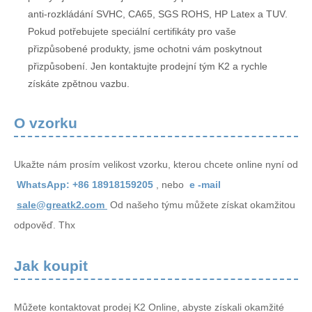
anti-rozkládání SVHC, CA65, SGS ROHS, HP Latex a TUV.
Pokud potřebujete speciální certifikáty pro vaše
přizpůsobené produkty, jsme ochotni vám poskytnout
přizpůsobení. Jen kontaktujte prodejní tým K2 a rychle
získáte zpětnou vazbu.
O vzorku
Ukažte nám prosím velikost vzorku, kterou chcete online nyní od
WhatsApp: +86 18918159205
, nebo
e -mail
sale@greatk2.com
Od našeho týmu můžete získat okamžitou
odpověď. Thx
Jak koupit
Můžete kontaktovat prodej K2 Online, abyste získali okamžité