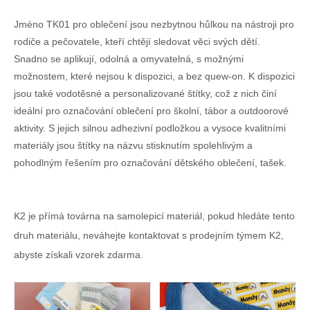
Jméno TK01 pro oblečení jsou nezbytnou hůlkou na nástroji pro
rodiče a pečovatele, kteří chtějí sledovat věci svých dětí.
Snadno se aplikují, odolná a omyvatelná, s možnými
možnostem, které nejsou k dispozici, a bez quew-on. K dispozici
jsou také vodotěsné a personalizované štítky, což z nich činí
ideální pro označování oblečení pro školní, tábor a outdoorové
aktivity. S jejich silnou adhezivní podložkou a vysoce kvalitními
materiály jsou štítky na názvu stisknutím spolehlivým a
pohodlným řešením pro označování dětského oblečení, tašek.
K2 je přímá továrna na samolepicí materiál, pokud hledáte tento
druh materiálu, neváhejte kontaktovat s prodejním týmem K2,
abyste získali vzorek zdarma.