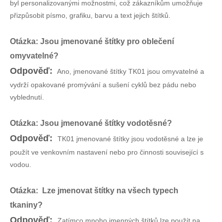
byl personalizovanými možnostmi, což zákazníkům umožňuje
přizpůsobit písmo, grafiku, barvu a text jejich štítků.
Otázka: Jsou jmenované štítky pro oblečení
omyvatelné?
Odpověď:
Ano, jmenované štítky TK01 jsou omyvatelné a
vydrží opakované promývání a sušení cyklů bez pádu nebo
vyblednutí.
Otázka: Jsou jmenované štítky vodotěsné?
Odpověď:
TK01 jmenované štítky jsou vodotěsné a lze je
použít ve venkovním nastavení nebo pro činnosti související s
vodou.
Otázka: Lze jmenovat štítky na všech typech
tkaniny?
Odpověď:
Zatímco mnoho jmenných štítků lze použít na