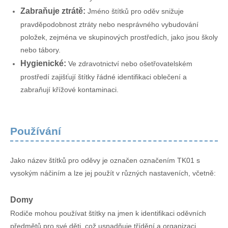
Zabraňuje ztrátě:
Jméno štítků pro oděv snižuje
pravděpodobnost ztráty nebo nesprávného vybudování
položek, zejména ve skupinových prostředích, jako jsou školy
nebo tábory.
Hygienické:
Ve zdravotnictví nebo ošetřovatelském
prostředí zajišťují štítky řádné identifikaci oblečení a
zabraňují křížové kontaminaci.
Používání
Jako název štítků pro oděvy je označen označením TK01 s
vysokým náčiním a lze jej použít v různých nastaveních, včetně:
Domy
Rodiče mohou používat štítky na jmen k identifikaci oděvních
předmětů pro své děti, což usnadňuje třídění a organizaci