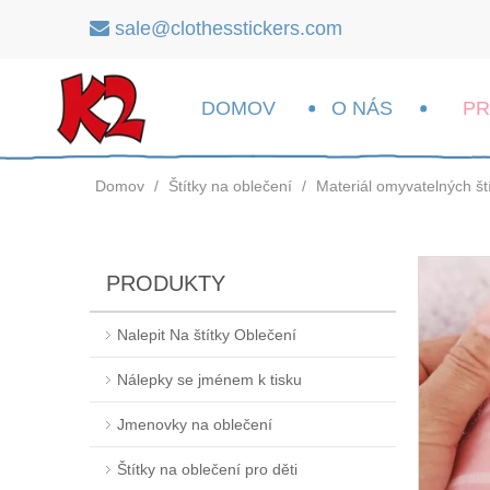
sale@clothesstickers.com

DOMOV
O NÁS
P
Domov
/
Štítky na oblečení
/
Materiál omyvatelných št
PRODUKTY
Nalepit Na štítky Oblečení
Nálepky se jménem k tisku
Jmenovky na oblečení
Štítky na oblečení pro děti