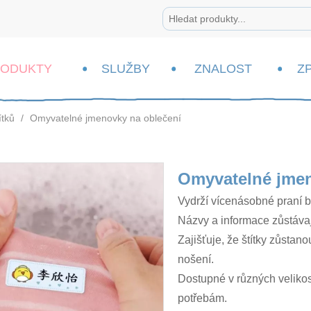
RODUKTY
SLUŽBY
ZNALOST
Z
ítků
/
Omyvatelné jmenovky na oblečení
Omyvatelné jmen
Vydrží vícenásobné praní b
Názvy a informace zůstávají
Zajišťuje, že štítky zůsta
nošení.
Dostupné v různých velikos
potřebám.