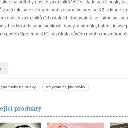
eakce na potřeby našich zákazníků.' K2 si klade za cíl poskyto
.Zavázali jsme se k personalizovanému servisu.K2 si klade za 
em našich zákazníků.Od ostatních dodavatelů se lišíme tím, že
it z hlediska designu, velikosti, barvy, materiálu, balení, to 
ch potřeb.Společnost K2 si získala důvěru mnoha mezinárodních
zí:
é jmenovky na oděvy
omyvatelné jmenovky
ející produkty