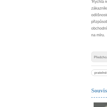
'Rychlá r
zákazníků
odlišnost
přizpůsob
obchodní
na míru.
Předcho
prateln
Souvis