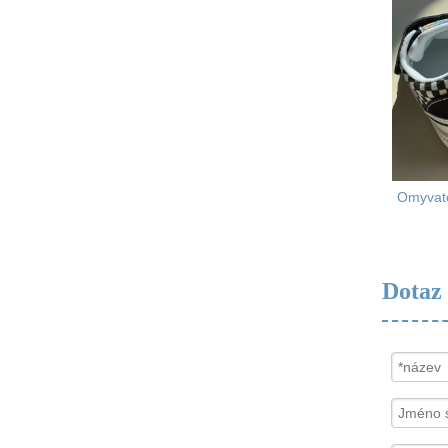
Omyvate
Dotaz