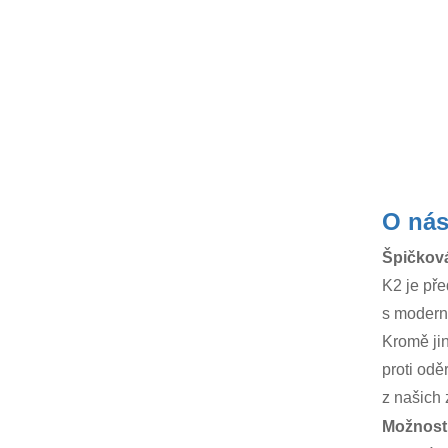
O ná
Špičková
K2 je př
s moderní
Kromě jin
proti odě
z našich 
Možnosti