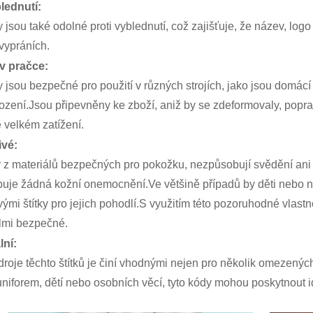
blednutí:
ky jsou také odolné proti vyblednutí, což zajišťuje, že název, lo
vypráních.
 v pračce:
ky jsou bezpečné pro použití v různých strojích, jako jsou domác
zení.Jsou připevněny ke zboží, aniž by se zdeformovaly, popra
e velkém zatížení.
ivé:
z materiálů bezpečných pro pokožku, nezpůsobují svědění ani a
je žádná kožní onemocnění.Ve většině případů by děti nebo někt
ými štítky pro jejich pohodlí.S využitím této pozoruhodné vlast
elmi bezpečné.
lní:
roje těchto štítků je činí vhodnými nejen pro několik omezených 
niforem, dětí nebo osobních věcí, tyto kódy mohou poskytnout id