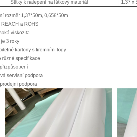
Štítky k nalepení na látkový materiál
1,37 x 
ní rozměr 1,37*50m, 0,658*50m
e REACH a ROHS
soká viskozita
 je 3 roky
itelné kartony s firemními logy
 různé specifikace
přizpůsobení
vá servisní podpora
prodejní podpora