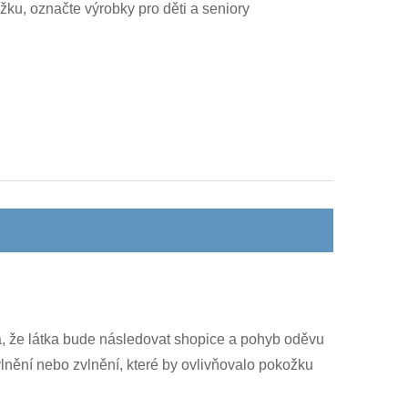
žku, označte výrobky pro děti a seniory
 že látka bude následovat sh
opice a pohyb oděvu
nění nebo zvlnění, které by ovlivňovalo pokožku