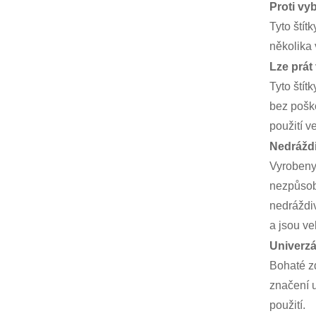
Proti vy
Tyto štít
několika 
Lze prát
Tyto štít
bez poško
použití v
Nedrážd
Vyrobeny 
nezpůsobu
nedráždiv
a jsou v
Univerzá
Bohaté zd
značení u
použití.