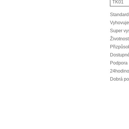
TK01
Standard
Vyhovuj
Super vy
Životnost
Přizpůsob
Dostupné
Podpora 
24hodino
Dobrá po