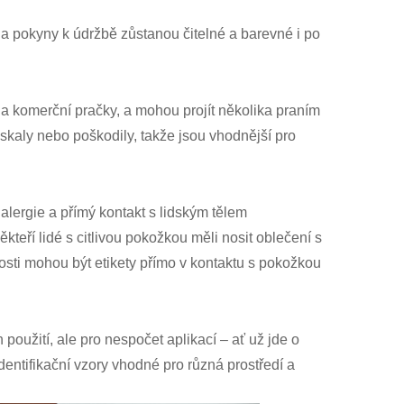
go a pokyny k údržbě zůstanou čitelné a barevné i po
í a komerční pračky, a mohou projít několika praním
skaly nebo poškodily, takže jsou vhodnější pro
lergie a přímý kontakt s lidským tělem
eří lidé s citlivou pokožkou měli nosit oblečení s
nosti mohou být etikety přímo v kontaktu s pokožkou
použití, ale pro nespočet aplikací – ať už jde o
entifikační vzory vhodné pro různá prostředí a