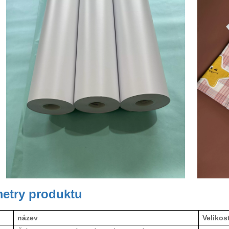
etry produktu
název
Velikos