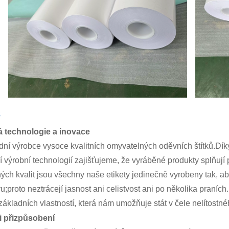
s
 technologie a inovace
ední výrobce vysoce kvalitních omyvatelných oděvních štítků.D
 výrobní technologií zajišťujeme, že vyráběné produkty splňují p
ých kvalit jsou všechny naše etikety jedinečně vyrobeny tak, ab
ru;proto neztrácejí jasnost ani celistvost ani po několika praní
základních vlastností, která nám umožňuje stát v čele nelítostné
 přizpůsobení