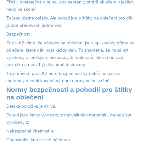
Přežijí dostatečně dlouho, aby zabránily ztrátě oblečení v jeslích
nebo ve škole?
To jsou platné otázky. Ale pokud jde o štítky na oblečení pro děti,
je zde především jedna věc:
Bezpečnost.
Zde v K2 víme, že nálepky na oblečení jsou aplikovány přímo na
oblečení, které děti nosí každý den. To znamená, že musí být
vyrobeny z měkkých, bezpečných materiálů, které nedráždí
pokožku a musí být důkladně testovány.
To je důvod, proč K2 bere bezpečnost výrobků, netoxické
materiály a certifikované výrobní normy velmi vážně.
Normy bezpečnosti a pohodlí pro štítky
na oblečení
Dětská pokožka je citlivá.
Pokud jsou štítky vyrobeny z nekvalitních materiálů, mohou být
vyrobeny z:
Nebezpečné
chemikálie
Chemikálie, které silně páchnou