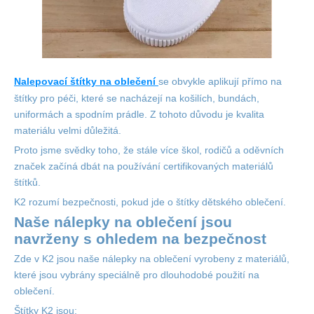
Nalepovací štítky na oblečení
se obvykle aplikují přímo na
štítky pro péči, které se nacházejí na košilích, bundách,
uniformách a spodním prádle. Z tohoto důvodu je kvalita
materiálu velmi důležitá.
Proto jsme svědky toho, že stále více škol, rodičů a oděvních
značek začíná dbát na používání certifikovaných materiálů
štítků.
K2 rozumí bezpečnosti, pokud jde o štítky dětského oblečení.
Naše nálepky na oblečení jsou
navrženy s ohledem na bezpečnost
Zde v K2 jsou naše nálepky na oblečení vyrobeny z materiálů,
které jsou vybrány speciálně pro dlouhodobé použití na
oblečení.
Štítky K2 jsou: