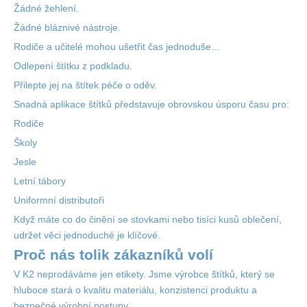
Žádné žehlení.
Žádné bláznivé nástroje.
Rodiče a učitelé mohou ušetřit čas jednoduše…
Odlepení štítku z podkladu.
Přilepte jej na štítek péče o oděv.
Snadná aplikace štítků představuje obrovskou úsporu času pro:
Rodiče
Školy
Jesle
Letní tábory
Uniformní distributoři
Když máte co do činění se stovkami nebo tisíci kusů oblečení,
udržet věci jednoduché je klíčové.
Proč nás tolik zákazníků volí
V K2 neprodáváme jen etikety. Jsme výrobce štítků, který se
hluboce stará o kvalitu materiálu, konzistenci produktu a
bezpečné výrobní postupy.