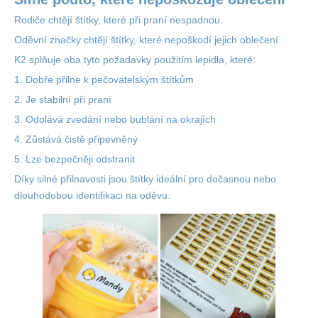
Rodiče chtějí štítky, které při praní nespadnou.
Oděvní značky chtějí štítky, které nepoškodí jejich oblečení.
K2 splňuje oba tyto požadavky použitím lepidla, které:
1.
Dobře přilne k pečovatelským štítkům
2.
Je stabilní při praní
3.
Odolává zvedání nebo bublání na okrajích
4.
Zůstává čistě připevněný
5.
Lze bezpečněji odstranit
Díky silné přilnavosti jsou štítky ideální pro dočasnou nebo
dlouhodobou identifikaci na oděvu.