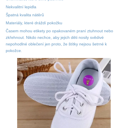
Nekvalitní lepidla
Špatná kvalita nátěrů
Materiály, které
dráždí pokožku
Časem mohou etikety po opakovaném praní ztuhnout nebo
zkřehnout. Nikdo nechce, aby jejich děti nosily svědivé
nepohodlné oblečení jen proto, že štítky nejsou šetrné k
pokožce.