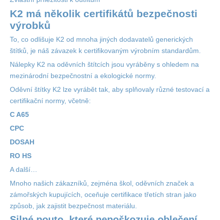
K2 má několik certifikátů bezpečnosti
výrobků
To, co odlišuje K2 od mnoha jiných dodavatelů generických
štítků, je náš závazek k certifikovaným výrobním standardům.
Nálepky K2 na oděvních štítcích jsou vyráběny s ohledem na
mezinárodní bezpečnostní a ekologické normy.
Oděvní štítky K2 lze vyrábět tak, aby splňovaly různé testovací a
certifikační normy, včetně:
C
A65
CPC
DOSAH
RO
HS
A další…
Mnoho našich zákazníků, zejména škol, oděvních značek a
zámořských kupujících, oceňuje certifikace třetích stran jako
způsob, jak zajistit bezpečnost materiálu.
Silné pouto, které nepoškozuje oblečení