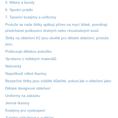
5.
Mikiny a bundy
6.
Spodní prádlo
7.
Taneční kostýmy a uniformy
Protože se naše štítky aplikují přímo na mycí štítek, pomáhají
předcházet poškození drahých nebo choulostivých kusů.
Štítky na oblečení K2 jsou skvělé pro dětské oblečení, protože
jsou:
Poškozuje
dětskou pokožku
Vyrobeno z měkkých materiálů
Netoxický
Nepoškodí
citlivé tkaniny
Bezpečné štítky jsou zvláště důležité, pokud jde o oblečení jako:
Dětské
designové oblečení
Uniformy na zakázku
Jemné tkaniny
Kostýmy pro vystoupení
Zvláštní příležitosti
k outfitům